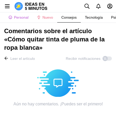
Personal
Nuevo
Consejos
Tecnología
Ps
Comentarios sobre el artículo
«Cómo quitar tinta de pluma de la
ropa blanca»
Leer el artículo
Recibir notificaciones
Aún no hay comentarios. ¡Puedes ser el primero!