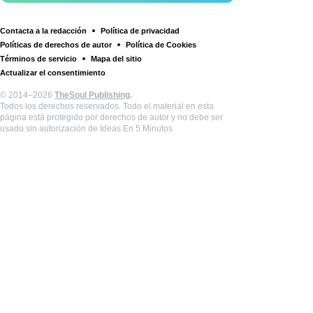
Contacta a la redacción
Política de privacidad
Políticas de derechos de autor
Política de Cookies
Términos de servicio
Mapa del sitio
Actualizar el consentimiento
© 2014–2026
TheSoul Publishing
.
Todos los derechos reservados. Todo el material en esta
página está protegido por derechos de autor y no debe ser
usado sin autorización de Ideas En 5 Minutos