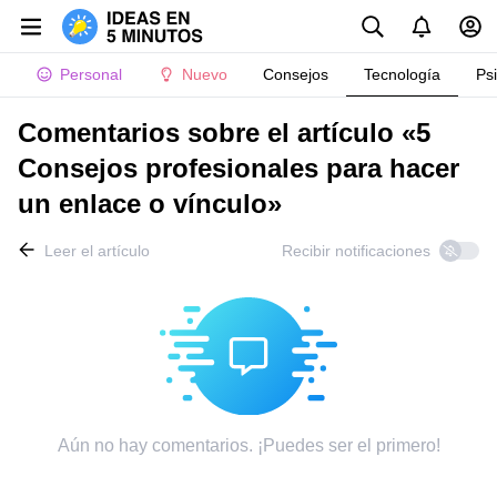
Personal
Nuevo
Consejos
Tecnología
Ps
Comentarios sobre el artículo «5
Consejos profesionales para hacer
un enlace o vínculo»
Leer el artículo
Recibir notificaciones
Aún no hay comentarios. ¡Puedes ser el primero!