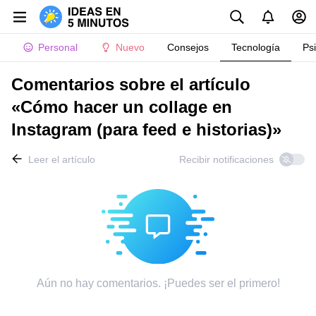
Personal
Nuevo
Consejos
Tecnología
Ps
Comentarios sobre el artículo
«Cómo hacer un collage en
Instagram (para feed e historias)»
Leer el artículo
Recibir notificaciones
Aún no hay comentarios. ¡Puedes ser el primero!