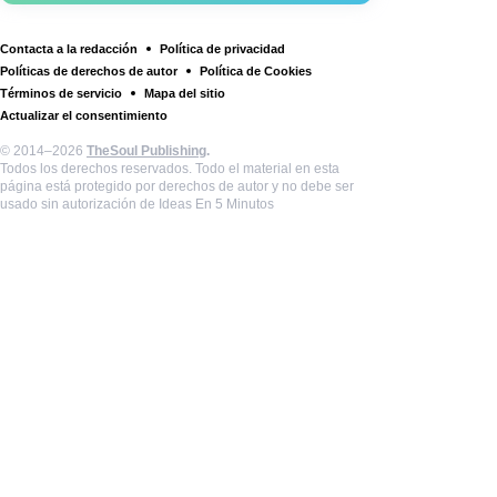
Contacta a la redacción
Política de privacidad
Políticas de derechos de autor
Política de Cookies
Términos de servicio
Mapa del sitio
Actualizar el consentimiento
© 2014–2026
TheSoul Publishing
.
Todos los derechos reservados. Todo el material en esta
página está protegido por derechos de autor y no debe ser
usado sin autorización de Ideas En 5 Minutos