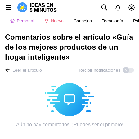
Personal
Nuevo
Consejos
Tecnología
Ps
Comentarios sobre el artículo «Guía
de los mejores productos de un
hogar inteligente»
Leer el artículo
Recibir notificaciones
Aún no hay comentarios. ¡Puedes ser el primero!