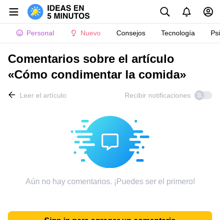
Personal
Nuevo
Consejos
Tecnología
Ps
Comentarios sobre el artículo
«Cómo condimentar la comida»
Leer el artículo
Recibir notificaciones
Aún no hay comentarios. ¡Puedes ser el primero!