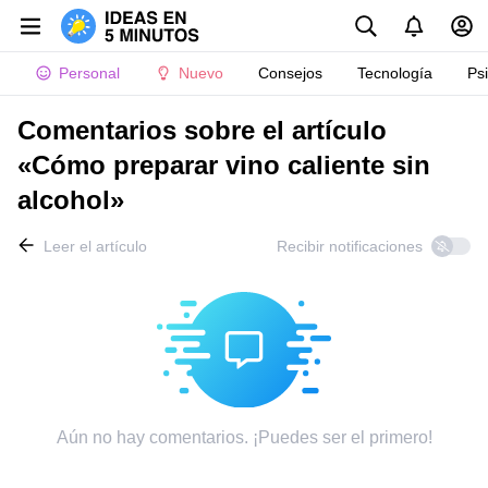
Personal
Nuevo
Consejos
Tecnología
Ps
Comentarios sobre el artículo
«Cómo preparar vino caliente sin
alcohol»
Leer el artículo
Recibir notificaciones
Aún no hay comentarios. ¡Puedes ser el primero!