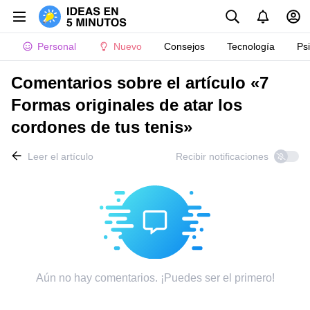
Personal
Nuevo
Consejos
Tecnología
Ps
Comentarios sobre el artículo «7
Formas originales de atar los
cordones de tus tenis»
Leer el artículo
Recibir notificaciones
Aún no hay comentarios. ¡Puedes ser el primero!