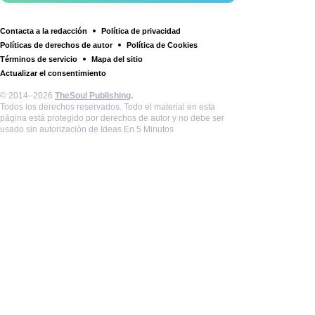
Contacta a la redacción
Política de privacidad
Políticas de derechos de autor
Política de Cookies
Términos de servicio
Mapa del sitio
Actualizar el consentimiento
© 2014–2026
TheSoul Publishing
.
Todos los derechos reservados. Todo el material en esta
página está protegido por derechos de autor y no debe ser
usado sin autorización de Ideas En 5 Minutos