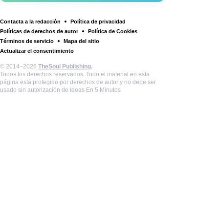
Contacta a la redacción
Política de privacidad
Políticas de derechos de autor
Política de Cookies
Términos de servicio
Mapa del sitio
Actualizar el consentimiento
© 2014–2026
TheSoul Publishing
.
Todos los derechos reservados. Todo el material en esta
página está protegido por derechos de autor y no debe ser
usado sin autorización de Ideas En 5 Minutos