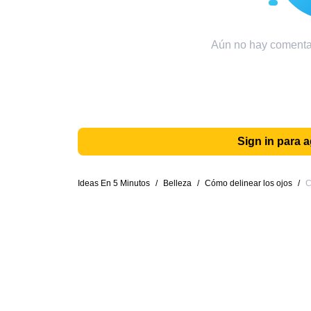
Aún no hay comentar
Sign in para 
Ideas En 5 Minutos
/
Belleza
/
Cómo delinear los ojos
/
C