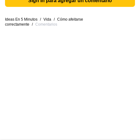
Sign in para agregar un comentario
Ideas En 5 Minutos
/
Vida
/
Cómo afeitarse
correctamente
/
Comentarios