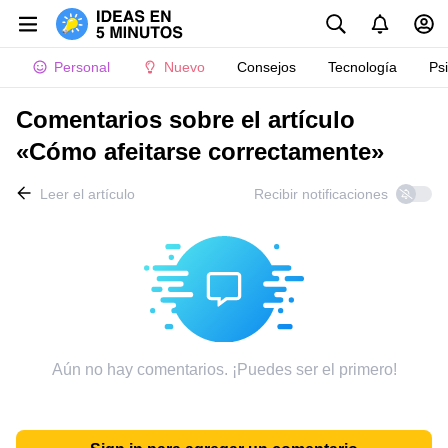
Personal
Nuevo
Consejos
Tecnología
Ps
Comentarios sobre el artículo
«Cómo afeitarse correctamente»
Leer el artículo
Recibir notificaciones
Aún no hay comentarios. ¡Puedes ser el primero!