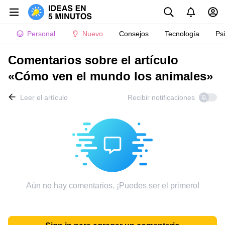
Personal
Nuevo
Consejos
Tecnología
Ps
Comentarios sobre el artículo
«Cómo ven el mundo los animales»
Leer el artículo
Recibir notificaciones
Aún no hay comentarios. ¡Puedes ser el primero!