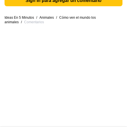
Sign in para agregar un comentario
Ideas En 5 Minutos
/
Animales
/
Cómo ven el mundo los
animales
/
Comentarios