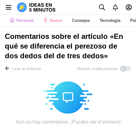
Personal
Nuevo
Consejos
Tecnología
Ps
Comentarios sobre el artículo «En
qué se diferencia el perezoso de
dos dedos del de tres dedos»
Leer el artículo
Recibir notificaciones
Aún no hay comentarios. ¡Puedes ser el primero!