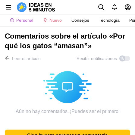
Personal
Nuevo
Consejos
Tecnología
Ps
Comentarios sobre el artículo «Por
qué los gatos “amasan”»
Leer el artículo
Recibir notificaciones
Aún no hay comentarios. ¡Puedes ser el primero!