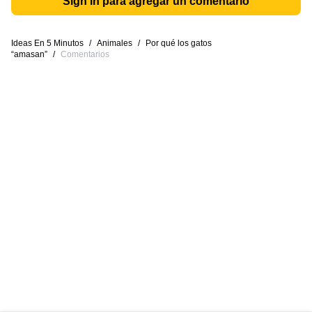
Sign in para agregar un comentario
Ideas En 5 Minutos
/
Animales
/
Por qué los gatos
“amasan”
/
Comentarios