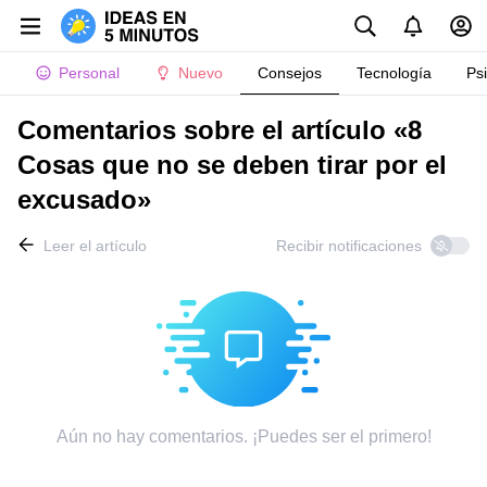
Personal
Nuevo
Consejos
Tecnología
Ps
Comentarios sobre el artículo «8
Cosas que no se deben tirar por el
excusado»
Leer el artículo
Recibir notificaciones
Aún no hay comentarios. ¡Puedes ser el primero!