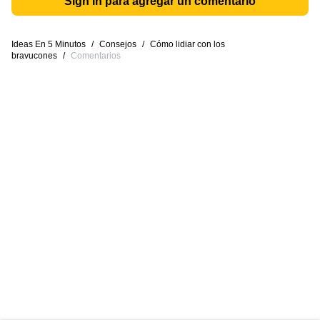
Sign in para agregar un comentario
Ideas En 5 Minutos
/
Consejos
/
Cómo lidiar con los
bravucones
/
Comentarios