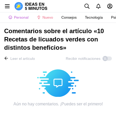
Personal
Nuevo
Consejos
Tecnología
Ps
Comentarios sobre el artículo «10
Recetas de licuados verdes con
distintos beneficios»
Leer el artículo
Recibir notificaciones
Aún no hay comentarios. ¡Puedes ser el primero!