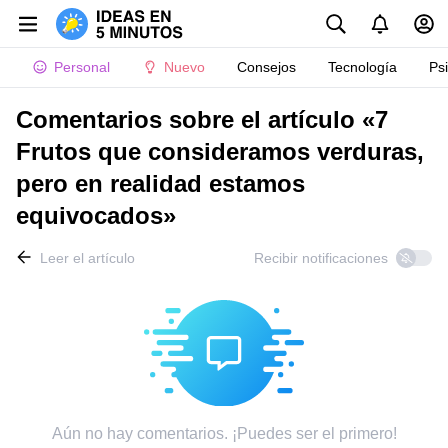
Personal
Nuevo
Consejos
Tecnología
Ps
Comentarios sobre el artículo «7
Frutos que consideramos verduras,
pero en realidad estamos
equivocados»
Leer el artículo
Recibir notificaciones
Aún no hay comentarios. ¡Puedes ser el primero!