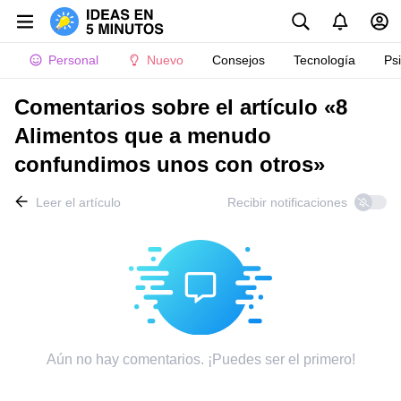
Personal
Nuevo
Consejos
Tecnología
Ps
Comentarios sobre el artículo «8
Alimentos que a menudo
confundimos unos con otros»
Leer el artículo
Recibir notificaciones
Aún no hay comentarios. ¡Puedes ser el primero!