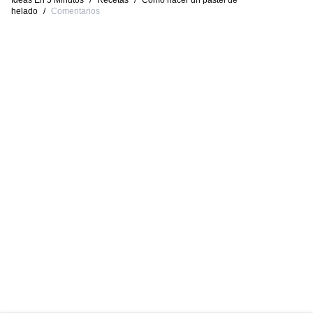
Ideas En 5 Minutos
/
Recetas
/
Cómo hacer un pastel de
helado
/
Comentarios