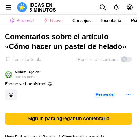
Personal
Nuevo
Consejos
Tecnología
Ps
Comentarios sobre el artículo
«Cómo hacer un pastel de helado»
Leer el artículo
Recibir notificaciones
Miriam Ugalde
hace 5 años
Eso se ve buenísimo! 🤤
Responder
Sign in para agregar un comentario