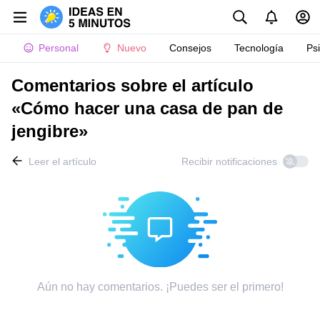
Personal
Nuevo
Consejos
Tecnología
Ps
Comentarios sobre el artículo
«Cómo hacer una casa de pan de
jengibre»
Leer el artículo
Recibir notificaciones
Aún no hay comentarios. ¡Puedes ser el primero!