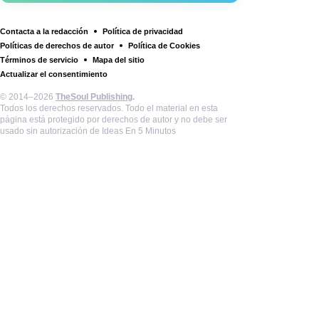
Contacta a la redacción
Política de privacidad
Políticas de derechos de autor
Política de Cookies
Términos de servicio
Mapa del sitio
Actualizar el consentimiento
© 2014–2026
TheSoul Publishing
.
Todos los derechos reservados. Todo el material en esta
página está protegido por derechos de autor y no debe ser
usado sin autorización de Ideas En 5 Minutos