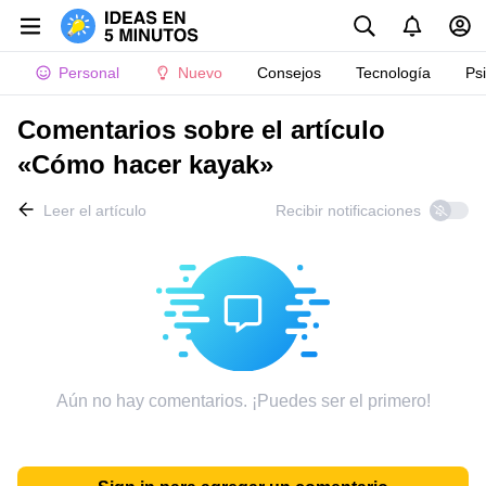
Personal
Nuevo
Consejos
Tecnología
Ps
Comentarios sobre el artículo
«Cómo hacer kayak»
Leer el artículo
Recibir notificaciones
Aún no hay comentarios. ¡Puedes ser el primero!