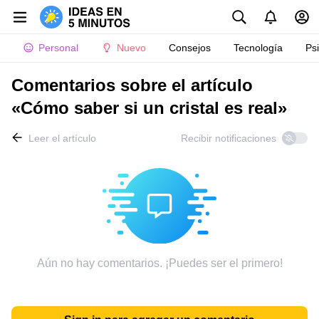
Personal
Nuevo
Consejos
Tecnología
Ps
Comentarios sobre el artículo
«Cómo saber si un cristal es real»
Leer el artículo
Recibir notificaciones
Aún no hay comentarios. ¡Puedes ser el primero!