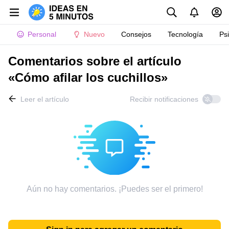
Personal
Nuevo
Consejos
Tecnología
Ps
Comentarios sobre el artículo
«Cómo afilar los cuchillos»
Leer el artículo
Recibir notificaciones
Aún no hay comentarios. ¡Puedes ser el primero!