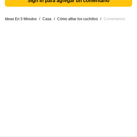
Sign in para agregar un comentario
Ideas En 5 Minutos
/
Casa
/
Cómo afilar los cuchillos
/
Comentarios