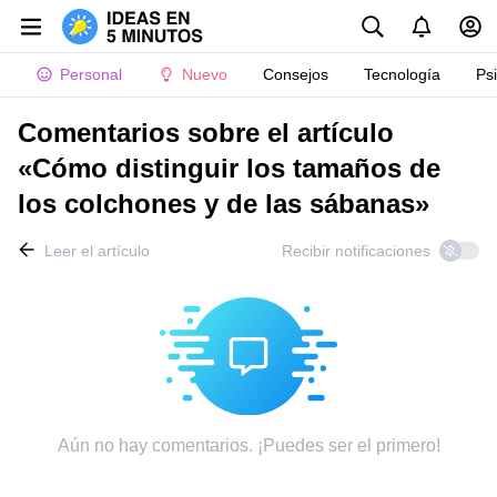
Personal
Nuevo
Consejos
Tecnología
Ps
Comentarios sobre el artículo
«Cómo distinguir los tamaños de
los colchones y de las sábanas»
Leer el artículo
Recibir notificaciones
Aún no hay comentarios. ¡Puedes ser el primero!