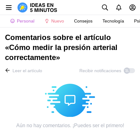
Personal
Nuevo
Consejos
Tecnología
Ps
Comentarios sobre el artículo
«Cómo medir la presión arterial
correctamente»
Leer el artículo
Recibir notificaciones
Aún no hay comentarios. ¡Puedes ser el primero!