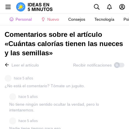
Personal
Nuevo
Consejos
Tecnología
Ps
Comentarios sobre el artículo
«Cuántas calorías tienen las nueces
y las semillas»
Leer el artículo
Recibir notificaciones
hace 5 años
¿No está el comentario? Tómate un juguito.
hace 5 años
No tiene ningún sentido ocultar la verdad, pero lo
intentaremos.
hace 5 años
Nadie tiene tiempo para eso.