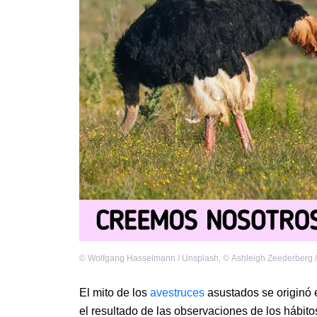
©
Wolfgang Hasselmann / Unsplash
,
©
Ashleigh Zeederberg 
El mito de los
avestruces
asustados se originó 
el resultado de las observaciones de los hábit