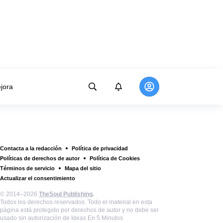
jora
Contacta a la redacción
Política de privacidad
Políticas de derechos de autor
Política de Cookies
Términos de servicio
Mapa del sitio
Actualizar el consentimiento
© 2014–2026
TheSoul Publishing
.
Todos los derechos reservados. Todo el material en esta
página está protegido por derechos de autor y no debe ser
usado sin autorización de Ideas En 5 Minutos