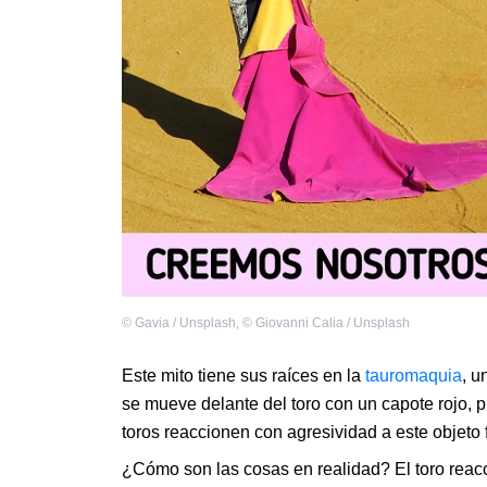
©
Gavia / Unsplash
,
©
Giovanni Calia / Unsplash
Este mito tiene sus raíces en la
tauromaquia
, u
se mueve delante del toro con un capote rojo, 
toros reaccionen con agresividad a este objeto f
¿Cómo son las cosas en realidad? El toro reaccio