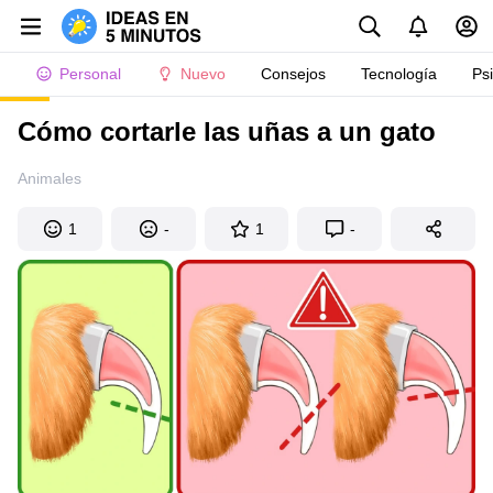
Personal
Nuevo
Consejos
Tecnología
Ps
Cómo cortarle las uñas a un gato
Animales
1
-
1
-