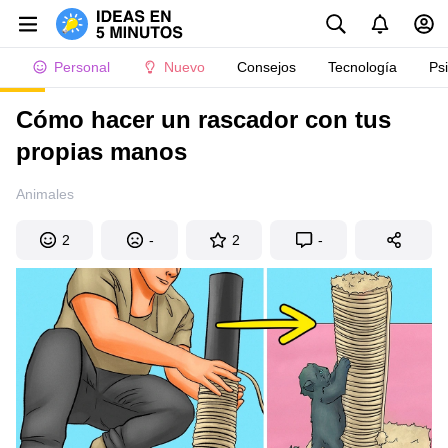
Personal
Nuevo
Consejos
Tecnología
Ps
Cómo hacer un rascador con tus
propias manos
Animales
2
-
2
-