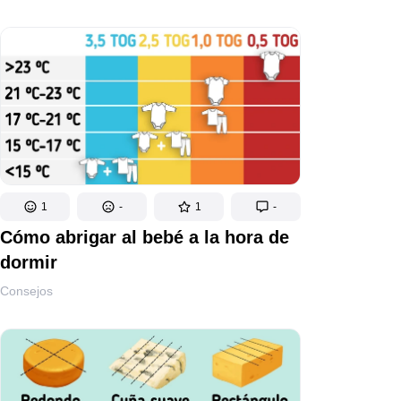
1
-
1
-
Cómo abrigar al bebé a la hora de
dormir
Consejos