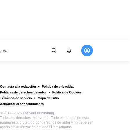
jora
Contacta a la redacción
Política de privacidad
Políticas de derechos de autor
Política de Cookies
Términos de servicio
Mapa del sitio
Actualizar el consentimiento
© 2014–2026
TheSoul Publishing
.
Todos los derechos reservados. Todo el material en esta
página está protegido por derechos de autor y no debe ser
usado sin autorización de Ideas En 5 Minutos