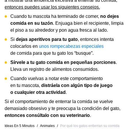
a mostrar una tendencia excesiva a enterrar su comida,
entonces puedes usar los siguientes consejos.
Cuando tu mascota ha terminado de comer,
no dejes
comida en su tazón
. Enjuaga bien el recipiente, limpia
el piso a su alrededor y pon agua fresca al lado.
Si
dejas aperitivos para tu gato
, entonces intenta
colocarlos en
unos rompecabezas especiales
de comida para que tu gato los “busque”.
Sírvele a tu gato comida en pequeñas porciones
.
Lleva un registro de alimentos consumidos.
Cuando vuelvas a notar este comportamiento
en tu mascota,
distráela con algún tipo de juego
o cualquier otra actividad
.
Si el comportamiento de enterrar la comida se vuelve
demasiado obsesivo y te preocupa la condición del gato,
entonces consúltalo con su veterinario
.
Ideas En 5 Minutos
/
Animales
/
Por qué los gatos entierran su comida