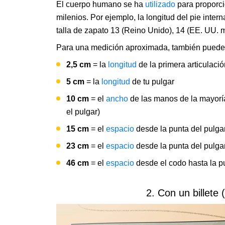
El cuerpo humano se ha
utilizado
para proporci
milenios. Por ejemplo, la longitud del pie int
talla de zapato 13 (Reino Unido), 14 (EE. UU. 
Para una medición aproximada, también puedes u
2,5 cm
= la
longitud
de la primera articulació
5 cm
= la
longitud
de tu pulgar
10 cm
= el
ancho
de las manos de la mayoría
el pulgar)
15 cm
= el
espacio
desde la punta del pulgar
23 cm
= el
espacio
desde la punta del pulgar
46 cm
= el
espacio
desde el codo hasta la p
2. Con un billete 