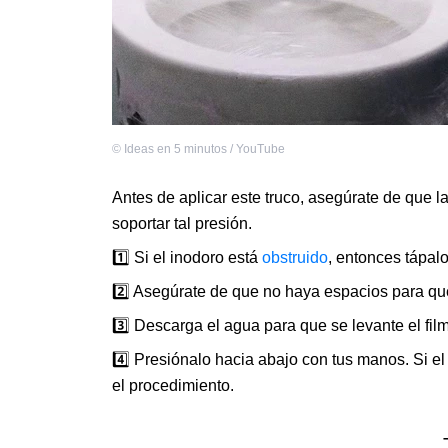
©
Ideas en 5 minutos / YouTube
Antes de aplicar este truco, asegúrate de que l
soportar tal presión.
1️⃣ Si el inodoro está
obstruido
, entonces tápalo
2️⃣ Asegúrate de que no haya espacios para que n
3️⃣ Descarga el agua para que se levante el film
4️⃣ Presiónalo hacia abajo con tus manos. Si el
el procedimiento.