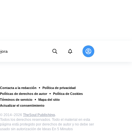
jora
Contacta a la redacción
Política de privacidad
Políticas de derechos de autor
Política de Cookies
Términos de servicio
Mapa del sitio
Actualizar el consentimiento
© 2014–2026
TheSoul Publishing
.
Todos los derechos reservados. Todo el material en esta
página está protegido por derechos de autor y no debe ser
usado sin autorización de Ideas En 5 Minutos