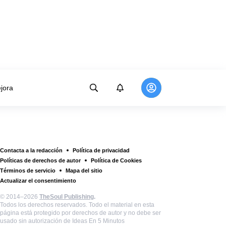
jora
Contacta a la redacción
Política de privacidad
Políticas de derechos de autor
Política de Cookies
Términos de servicio
Mapa del sitio
Actualizar el consentimiento
© 2014–2026
TheSoul Publishing
.
Todos los derechos reservados. Todo el material en esta
página está protegido por derechos de autor y no debe ser
usado sin autorización de Ideas En 5 Minutos