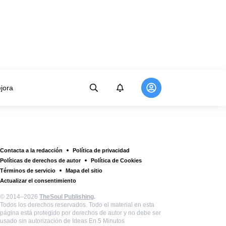
jora
Contacta a la redacción
Política de privacidad
Políticas de derechos de autor
Política de Cookies
Términos de servicio
Mapa del sitio
Actualizar el consentimiento
© 2014–2026
TheSoul Publishing
.
Todos los derechos reservados. Todo el material en esta
página está protegido por derechos de autor y no debe ser
usado sin autorización de Ideas En 5 Minutos