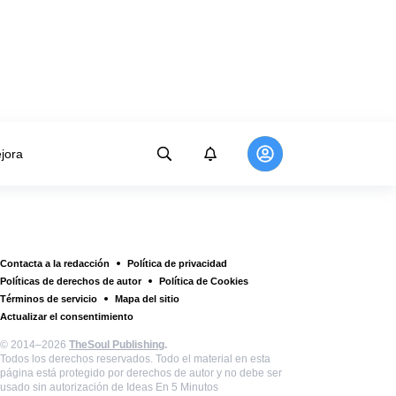
jora
Contacta a la redacción
Política de privacidad
Políticas de derechos de autor
Política de Cookies
Términos de servicio
Mapa del sitio
Actualizar el consentimiento
© 2014–2026
TheSoul Publishing
.
Todos los derechos reservados. Todo el material en esta
página está protegido por derechos de autor y no debe ser
usado sin autorización de Ideas En 5 Minutos