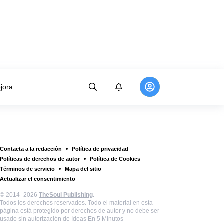
jora
Contacta a la redacción
Política de privacidad
Políticas de derechos de autor
Política de Cookies
Términos de servicio
Mapa del sitio
Actualizar el consentimiento
© 2014–2026
TheSoul Publishing
.
Todos los derechos reservados. Todo el material en esta
página está protegido por derechos de autor y no debe ser
usado sin autorización de Ideas En 5 Minutos