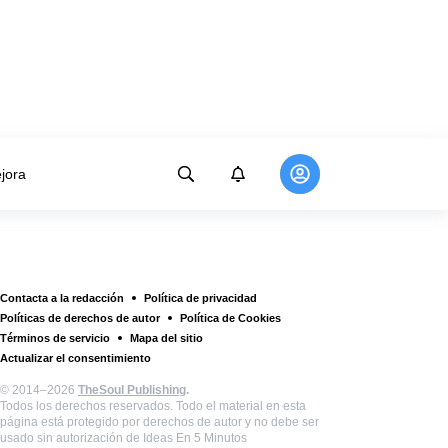
jora
Contacta a la redacción
Política de privacidad
Políticas de derechos de autor
Política de Cookies
Términos de servicio
Mapa del sitio
Actualizar el consentimiento
© 2014–2026
TheSoul Publishing
.
Todos los derechos reservados. Todo el material en esta
página está protegido por derechos de autor y no debe ser
usado sin autorización de Ideas En 5 Minutos