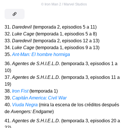
©
Iron Man 2 / Marvel Studios
31.
Daredevil
(temporada 2, episodios 5 a 11)
32.
Luke Cage
(temporada 1, episodios 5 a 8)
33.
Daredevil
(temporada 2, episodios 12 a 13)
34.
Luke Cage
(temporada 1, episodios 9 a 13)
35.
Ant-Man: El hombre hormiga
36.
Agentes de S.H.I.E.L.D.
(temporada 3, episodios 1 a
10)
37.
Agentes de S.H.I.E.L.D.
(temporada 3, episodios 11 a
19)
38.
Iron Fist
(temporada 1)
39.
Capitán America: Civil War
40.
Viuda Negra
(mira la escena de los créditos después
de
Avengers: Endgame
)
41.
Agentes de S.H.I.E.L.D.
(temporada 3, episodios 20 a
22)