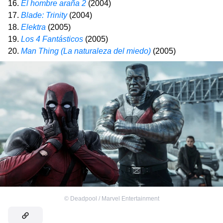
16.
El hombre araña 2
(2004)
17.
Blade: Trinity
(2004)
18.
Elektra
(2005)
19.
Los 4 Fantásticos
(2005)
20.
Man Thing (La naturaleza del miedo)
(2005)
©
Deadpool / Marvel Entertainment