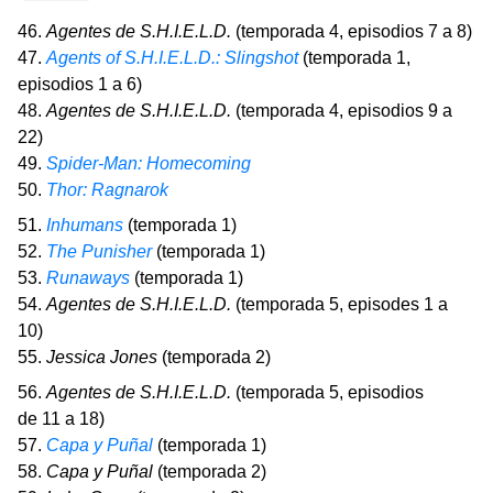
46.
Agentes de S.H.I.E.L.D.
(temporada 4, episodios 7 a 8)
47.
Agents of S.H.I.E.L.D.: Slingshot
(temporada 1,
episodios 1 a 6)
48.
Agentes de S.H.I.E.L.D.
(temporada 4, episodios 9 a
22)
49.
Spider-Man: Homecoming
50.
Thor: Ragnarok
51.
Inhumans
(temporada 1)
52.
The Punisher
(temporada 1)
53.
Runaways
(temporada 1)
54.
Agentes de S.H.I.E.L.D.
(temporada 5, episodes 1 a
10)
55.
Jessica Jones
(temporada 2)
56.
Agentes de S.H.I.E.L.D.
(temporada 5, episodios
de 11 a 18)
57.
Capa y Puñal
(temporada 1)
58.
Capa y Puñal
(temporada 2)