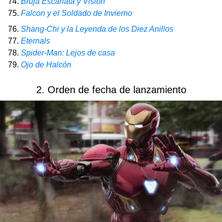
74.
Bruja Escarlata y Visión
75.
Falcon y el Soldado de Invierno
76.
Shang-Chi y la Leyenda de los Diez Anillos
77.
Eternals
78.
Spider-Man: Lejos de casa
79.
Ojo de Halcón
2. Orden de fecha de lanzamiento