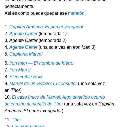
perfectamente.
Así es como puede quedar ese
maratón
:
1.
Capitán América: El primer vengador
2.
Agente Carter
(temporada 1)
3.
Agente Carter
(temporada 2)
4.
Agente Carter
(una sola vez en
Iron Man 3
)
5.
Capitana Marvel
6.
Iron man — El hombre de hierro
7.
Iron Man 2
8.
El increíble Hulk
9.
Marvel de un vistazo: El consultor
(una sola vez
en
Thor
)
10.
El caso único de Marvel: Algo divertido ocurrió
de camino al martillo de Thor
(una sola vez en
Capitán
América: El primer vengador
)
11.
Thor
12.
Los Vengadores