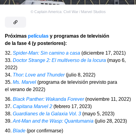
©
Captain America: Civil War / Marvel Studios
Próximas
películas
y programas de televisión
de la fase 4 (y posteriores):
32.
Spider-Man: Sin camino a casa
(diciembre 17, 2021)
33.
Doctor Strange 2: El multiverso de la locura
(mayo 6,
2022)
34.
Thor: Love and Thunder
(julio 8, 2022)
35.
Ms. Marvel
(programa de televisión previsto para
el verano de 2022)
36.
Black Panther: Wakanda Forever
(noviembre 11, 2022)
37.
Capitana Marvel 2
(febrero 17, 2023)
38.
Guardianes de la Galaxia Vol. 3
(mayo 5, 2023)
39.
Ant-Man and the Wasp: Quantumania
(julio 28, 2023)
40.
Blade
(por confirmarse)