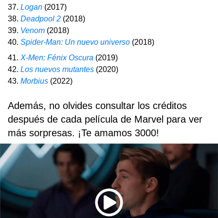
37.
Logan
(2017)
38.
Deadpool 2
(2018)
39.
Venom
(2018)
40.
Spider-Man: Un nuevo universo
(2018)
41.
X-Men: Fénix Oscura
(2019)
42.
Los nuevos mutantes
(2020)
43.
Morbius
(2022)
Además, no olvides consultar los créditos
después de cada película de Marvel para ver
más sorpresas. ¡Te amamos 3000!