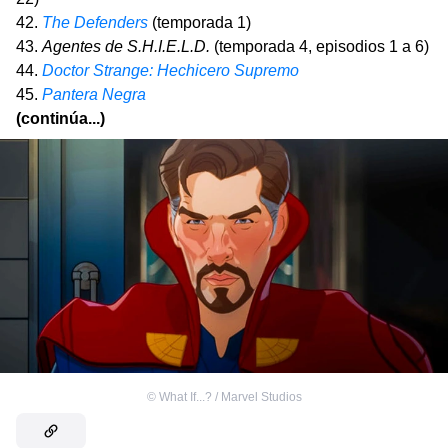
42.
The Defenders
(temporada 1)
43.
Agentes de S.H.I.E.L.D.
(temporada 4, episodios 1 a 6)
44.
Doctor Strange: Hechicero Supremo
45.
Pantera Negra
(continúa...)
©
What If...? / Marvel Studios