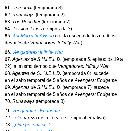
61.
Daredevil
(temporada 3)
62.
Runaways
(temporada 2)
63.
The Punisher
(temporada 2)
64.
Jessica Jones
(temporada 3)
65.
Ant-Man y la Avispa
(ver la escena de los créditos
después de
Vengadores: Infinity War
)
66.
Vengadores: Infinity War
67.
Agentes de S.H.I.E.L.D.
(temporada 5, episodios 19 a
22): al mismo tiempo que
Vengadores: Infinity War
68.
Agentes de S.H.I.E.L.D.
(temporada 6): sucede
en el salto temporal de 5 años de
Avengers: Endgame
69.
Agentes de S.H.I.E.L.D.
(temporada 7): sucede
en el salto temporal de 5 años de
Avengers: Endgame
70.
Runaways
(temporada 3)
71.
Vengadores: Endgame
72.
Loki
(rareza de la línea de tiempo alternativa)
73.
¿Qué pasaría si...?