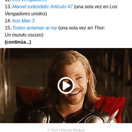
13.
Marvel extendido: Artículo 47
(una sola vez en
Los
Vengadores unidos
)
14.
Iron Man 3
15.
Todos aclaman al rey
(una sola vez e
n Thor:
Un mundo oscuro
)
(continúa...)
©
Thor / Marvel Studios