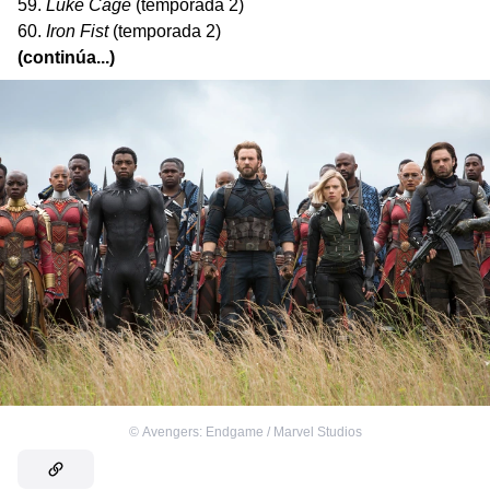
59.
Luke Cage
(temporada 2)
60.
Iron Fist
(temporada 2)
(continúa...)
©
Avengers: Endgame / Marvel Studios