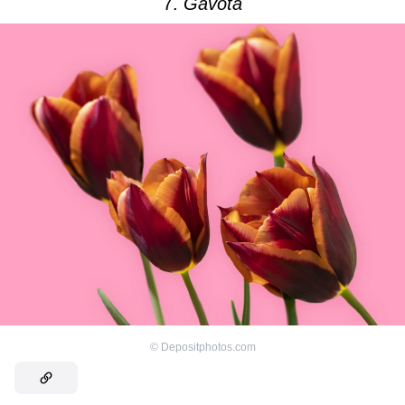
7.
Gavota
©
Depositphotos.com