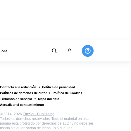
jora
Contacta a la redacción
Política de privacidad
Políticas de derechos de autor
Política de Cookies
Términos de servicio
Mapa del sitio
Actualizar el consentimiento
© 2014–2026
TheSoul Publishing
.
Todos los derechos reservados. Todo el material en esta
página está protegido por derechos de autor y no debe ser
usado sin autorización de Ideas En 5 Minutos