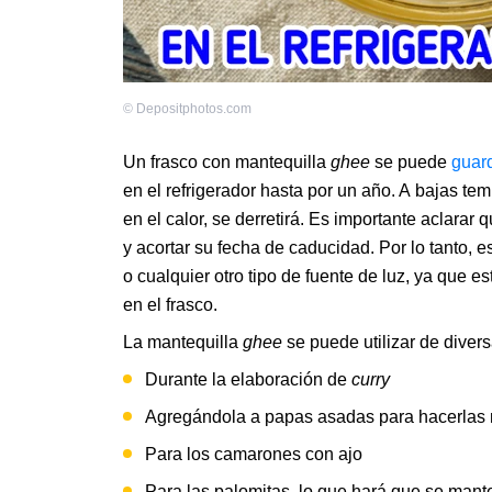
©
Depositphotos.com
Un frasco con mantequilla
ghee
se puede
guar
en el refrigerador hasta por un año. A bajas te
en el calor, se derretirá. Es importante aclarar
y acortar su fecha de caducidad. Por lo tanto, e
o cualquier otro tipo de fuente de luz, ya que
en el frasco.
La mantequilla
ghee
se puede utilizar de diver
Durante la elaboración de
curry
Agregándola a papas asadas para hacerlas 
Para los camarones con ajo
Para las palomitas, lo que hará que se mant