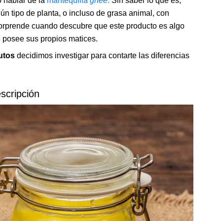
hablar de la
mantequilla
ghee
.
Sin saber lo que es,
ún tipo de planta, o incluso de grasa animal, con
orprende cuando descubre que este producto es algo
e posee sus propios matices.
nutos
decidimos investigar para contarte las diferencias
scripción