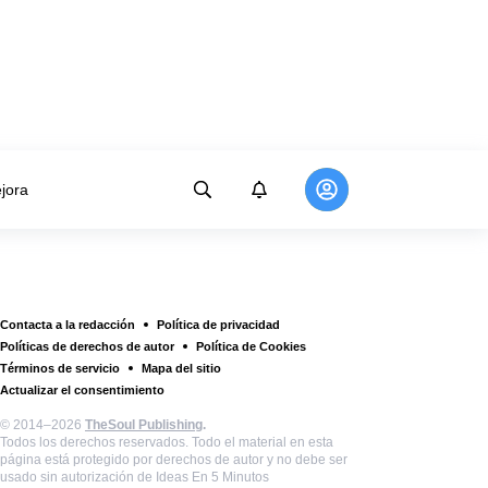
jora
Contacta a la redacción
Política de privacidad
Políticas de derechos de autor
Política de Cookies
Términos de servicio
Mapa del sitio
Actualizar el consentimiento
© 2014–2026
TheSoul Publishing
.
Todos los derechos reservados. Todo el material en esta
página está protegido por derechos de autor y no debe ser
usado sin autorización de Ideas En 5 Minutos