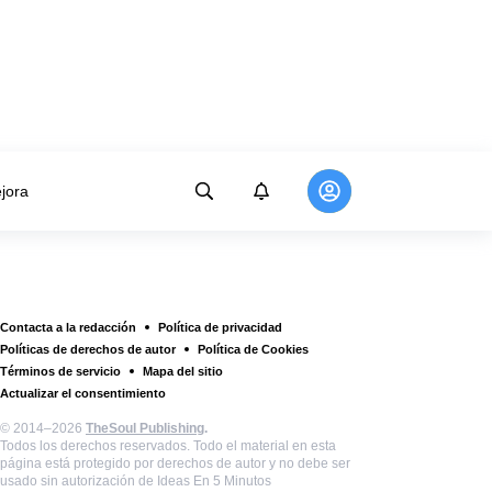
jora
Contacta a la redacción
Política de privacidad
Políticas de derechos de autor
Política de Cookies
Términos de servicio
Mapa del sitio
Actualizar el consentimiento
© 2014–2026
TheSoul Publishing
.
Todos los derechos reservados. Todo el material en esta
página está protegido por derechos de autor y no debe ser
usado sin autorización de Ideas En 5 Minutos