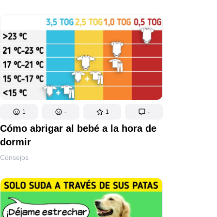
1
-
1
-
Cómo abrigar al bebé a la hora de
dormir
Consejos