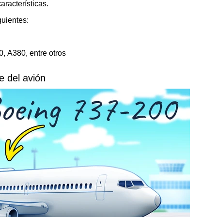
aracterísticas.
uientes:
, А380, entre otros
e del avión