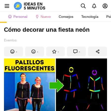
Personal
Nuevo
Consejos
Tecnología
Ps
Cómo decorar una fiesta neón
Eventos
-
-
-
-