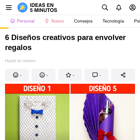
Personal
Nuevo
Consejos
Tecnología
Ps
6 Diseños creativos para envolver
regalos
Hazlo tú mismo
-
-
-
-