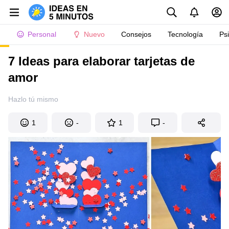
Personal
Nuevo
Consejos
Tecnología
Ps
7 Ideas para elaborar tarjetas de
amor
Hazlo tú mismo
1
-
1
-