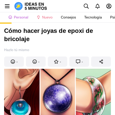
Personal
Nuevo
Consejos
Tecnología
Ps
Cómo hacer joyas de epoxi de
bricolaje
Hazlo tú mismo
-
-
-
-